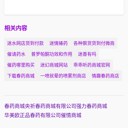
相关内容
迷水网店货到付款
迷情媋药
各种狠货货到付微商
催请药水
普罗帕酮功效和作用
迷香有吗
催药哪里购买
迷幻商城网站
乖乖听药商城官网
下载春药商城
一喷就晕的喷雾剂商店
情趣春药商店
春药商城
央祈春药商城有限公司
强力春药商城
华美欧正品春药有限公司
催情商城