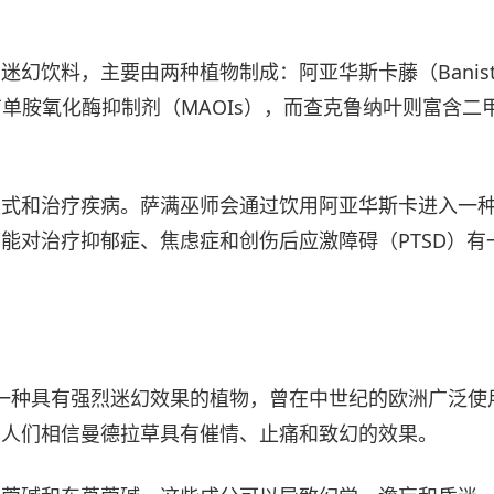
料，主要由两种植物制成：阿亚华斯卡藤（Banisterio
亚华斯卡藤含有单胺氧化酶抑制剂（MAOIs），而查克鲁纳叶则
仪式和治疗疾病。萨满巫师会通过饮用阿亚华斯卡进入一
能对治疗抑郁症、焦虑症和创伤后应激障碍（PTSD）
narum）是一种具有强烈迷幻效果的植物，曾在中世纪的欧洲
的人们相信曼德拉草具有催情、止痛和致幻的效果。