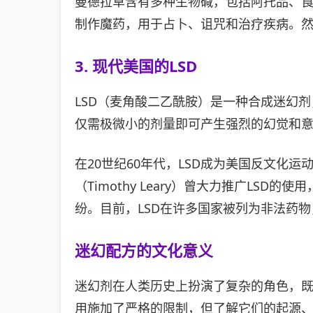
曼德拉草含有多种生物碱，包括阿托品、
制作魔药，用于占卜、诅咒和治疗疾病。
3. 现代美国的LSD
LSD（麦角酸二乙酰胺）是一种合成迷幻剂
仅需极微小的剂量即可产生强烈的幻觉和
在20世纪60年代，LSD成为美国反文化
（Timothy Leary）曾大力推广LS
纷。目前，LSD在许多国家被列为非法药
迷幻配方的文化意义
迷幻剂在人类历史上扮演了复杂的角色，
用施加了严格的限制，但了解它们的起源